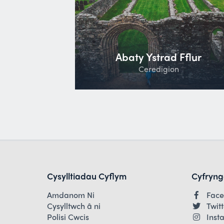
Abaty Ystrad Fflur
Ceredigion
Cysylltiadau Cyflym
Cyfryng
Amdanom Ni
Fac
Cysylltwch â ni
Twit
Polisi Cwcis
Inst