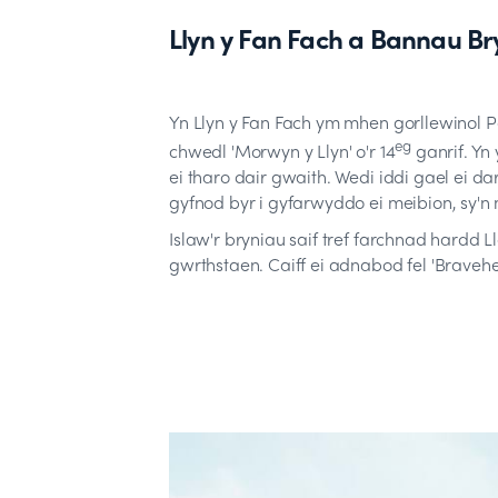
Llyn y Fan Fach a Bannau Br
Yn Llyn y Fan Fach ym mhen gorllewinol Pa
eg
chwedl 'Morwyn y Llyn' o'r 14
ganrif. Yn
ei tharo dair gwaith. Wedi iddi gael ei d
gyfnod byr i gyfarwyddo ei meibion, sy'
Islaw'r bryniau saif tref farchnad hardd
gwrthstaen. Caiff ei adnabod fel 'Braveh