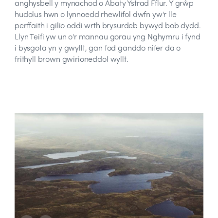
anghysbell y mynachod o Abaty Ystrad Fflur. Y grŵp
hudolus hwn o lynnoedd rhewlifol dwfn yw'r lle
perffaith i gilio oddi wrth brysurdeb bywyd bob dydd.
Llyn Teifi yw un o'r mannau gorau yng Nghymru i fynd
i bysgota yn y gwyllt, gan fod ganddo nifer da o
frithyll brown gwirioneddol wyllt.