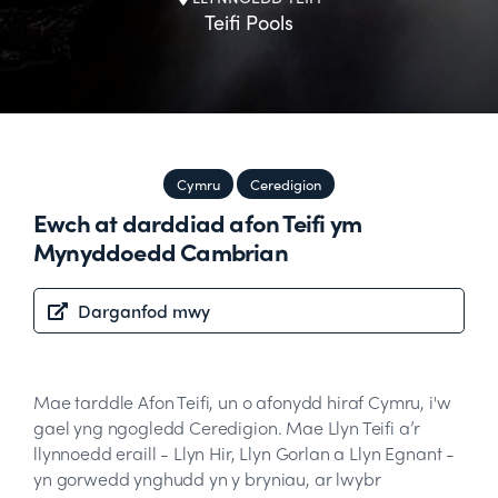
Teifi Pools
Cymru
Ceredigion
Ewch at darddiad afon Teifi ym
Mynyddoedd Cambrian
Darganfod mwy
Mae tarddle Afon Teifi, un o afonydd hiraf Cymru, i'w
gael yng ngogledd Ceredigion. Mae Llyn Teifi a’r
llynnoedd eraill - Llyn Hir, Llyn Gorlan a Llyn Egnant -
yn gorwedd ynghudd yn y bryniau, ar lwybr