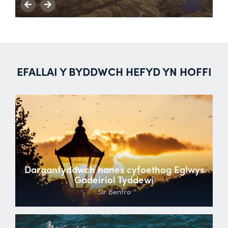
EFALLAI Y BYDDWCH HEFYD YN HOFFI
Darganfyddwch hanes cyfoethog Eglwys
Gadeiriol Tyddewi
Sir Benfro