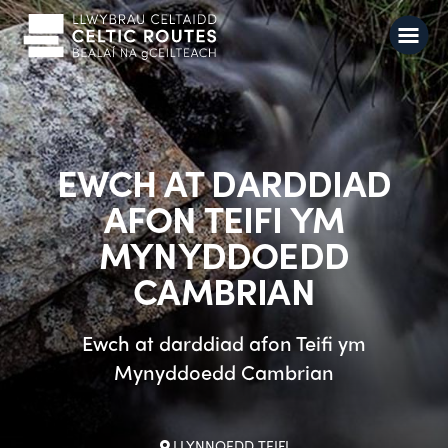
EWCH AT DARDDIAD
AFON TEIFI YM
MYNYDDOEDD
CAMBRIAN
Ewch at darddiad afon Teifi ym
Mynyddoedd Cambrian
LLYNNOEDD TEIFI