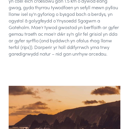
yn cael eich croesawu gan 1.5 km o dywod eang
gwag, gyda thyrrau tywodfaen yn sefyll mewn pyllau
llanw isel sy'n gyforiog o bysgod bach a berdys, yn
ogystal â golygfeydd o Ynysoedd Sgogwm a
Gateholm. Mae'r tywod gwastad yn berffaith ar gyfer
gemau traeth ac mae'r dŵr sy'n glir fel grisial yn dda
ar gyfer syrffio (ond byddwch yn ofalus rhag llanw
terfol (rips)). Darperir yr holl ddifyrrwch yma trwy
garedigrwydd natur – nid gan unrhyw arcedau.