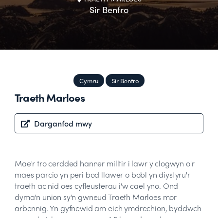
Sir Benfro
Cymru
Sir Benfro
Traeth Marloes
Darganfod mwy
Mae'r tro cerdded hanner milltir i lawr y clogwyn o'r
maes parcio yn peri bod llawer o bobl yn diystyru'r
traeth ac nid oes cyfleusterau i'w cael yno. Ond
dyma'n union sy'n gwneud Traeth Marloes mor
arbennig. Yn gyfnewid am eich ymdrechion, byddwch