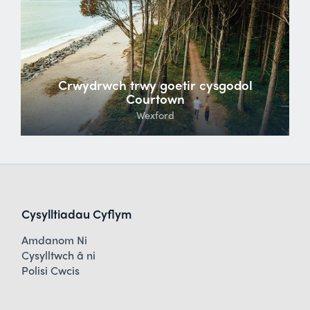
Crwydrwch trwy goetir cysgodol
Courtown
Wexford
Cysylltiadau Cyflym
Amdanom Ni
Cysylltwch â ni
Polisi Cwcis