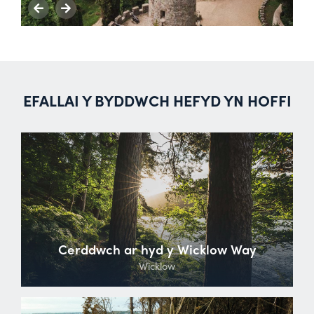
EFALLAI Y BYDDWCH HEFYD YN HOFFI
Cerddwch ar hyd y Wicklow Way
Wicklow