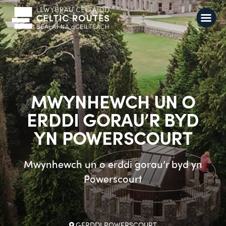
MWYNHEWCH UN O
ERDDI GORAU’R BYD
YN POWERSCOURT
Mwynhewch un o erddi gorau’r byd yn
Powerscourt
GERDDI POWERSCOURT