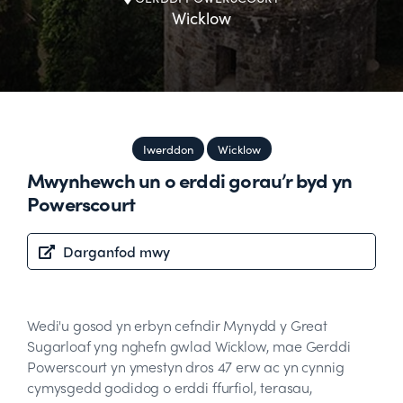
Wicklow
Iwerddon
Wicklow
Mwynhewch un o erddi gorau’r byd yn
Powerscourt
Darganfod mwy
Wedi'u gosod yn erbyn cefndir Mynydd y Great
Sugarloaf yng nghefn gwlad Wicklow, mae Gerddi
Powerscourt yn ymestyn dros 47 erw ac yn cynnig
cymysgedd godidog o erddi ffurfiol, terasau,