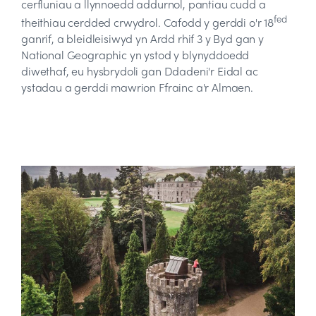
cerfluniau a llynnoedd addurnol, pantiau cudd a
fed
theithiau cerdded crwydrol. Cafodd y gerddi o'r 18
ganrif, a bleidleisiwyd yn Ardd rhif 3 y Byd gan y
National Geographic yn ystod y blynyddoedd
diwethaf, eu hysbrydoli gan Ddadeni'r Eidal ac
ystadau a gerddi mawrion Ffrainc a'r Almaen.